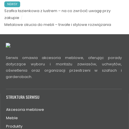
NEWSY
Szafka łazienkowa z lustrem – na co zwrócić uwagę przy
zakupie
Metalowe okucia do mebli – trwałe i stylowe rozwiązania
Serwis omawia akcesoria meblowe, oferując porady
dotyczące wyboru i montażu zawiasów, uchwytów,
oświetlenia oraz organizacji przestrzeni w szafach i
garderobach.
STRUKTURA SERWISU
Akcesoria meblowe
Meble
Produkty