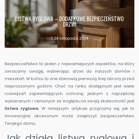
LISTWA RYGLOWA – DODATKOWE BEZPIECZEŃSTWO
DRZWI
24 listopada 2024
Bezpieczeństwo to jeden z najważniejszych aspektów, na który
zwracamy uwagę, wybierając drzwi do naszych domów i
mieszkań. W końcu to one stanowią pierwszą linię obrony przed
nieproszonymi gośćmi. Choć na rynku dostępnych jest wiele
rozwiązań zapewniających ochronę, jednym z najczęściej
wybieranych i cenionych ze względu na swoją skuteczność jest
listwa ryglowa
. W niniejszym artykule przyjrzymy się, jak to
innowacyjne akcesorium może zwiększyć bezpieczeństwo
Twojego domu.
Jak działa listwa ryglowa i