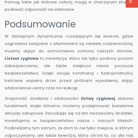
framug, takie jak stalowe osłony, mogą w znaczącym stopniu
podnieść odporność na włamanie.
Podsumowanie
W dzisiejszym dynamicznie rozwijającym się świecie, gdzie
zagrożenia związane z włamaniami są niestety codziennością,
musimy dążyć do wzmocnienia ochrony naszych domów.
Listwa ryglowa
to inwestycja, która nie tylko podnosi poziom
zabezpieczenia, ale także zwiększa nasze poczucie
bezpieczeństwa. Dzięki swojej konstrukcji i funkcjonalności,
treściwie wspiera drzwi przed próbami wyważenia, dając
właścicielowi cenny czas na reakcję.
Znajomość działania i właściwości
listwy ryglowej
stanowi
fundament, dzięki któremu możemy podejmować świadome
decyzje zakupowe. Decydując się na ten niezawodny dodatek,
inwestujemy w bezpieczeństwo nasze i naszych bliskich.
Podkreślamy tym samym, że dom to nie tylko miejsce, w którym
odpoczywamy, ale także twierdza, która chroni to, co dla nas